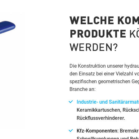
WELCHE KO
PRODUKTE
K
WERDEN?
Die Konstruktion unserer hydra
den Einsatz bei einer Vielzahl
spezifischen geometrischen Ge
Branche an:
Industrie- und Sanitärarma
Keramikkartuschen, Rücksch
Rückflussverhinderer.
Kfz-Komponenten
: Bremskr
Schnellkupplungen und Behä