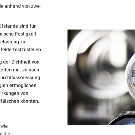
ile anhand von zwei
üfstände sind für
nische Festigkeit
Belastung zu
ekte festzustellen.
g der Dichtheit von
etten ein. Je nach
ndurchflussmessung
gien ermöglichen
wirkungen von
fälschen könnten,
owie
m die