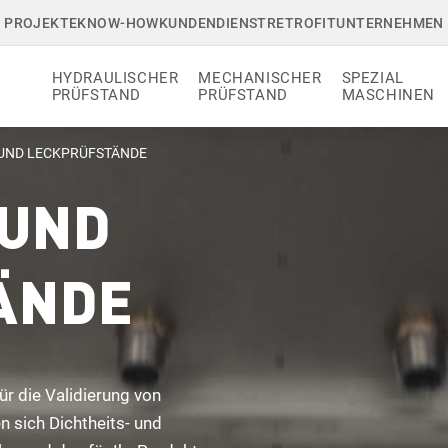
PROJEKTE
KNOW-HOW
KUNDENDIENST
RETROFIT
UNTERNEHMEN
HYDRAULISCHER
MECHANISCHER
SPEZIAL
PRÜFSTAND
PRÜFSTAND
MASCHINEN
 UND LECKPRÜFSTÄNDE
 UND
ÄNDE
ür die Validierung von
 sich Dichtheits- und