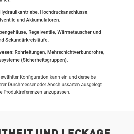
 Hydraulikantriebe, Hochdruckanschlüsse,
tventile und Akkumulatoren.
pengehäuse, Regelventile, Wärmetauscher und
nd Sekundärkreisläufe.
wesen
: Rohrleitungen, Mehrschichtverbundrohre,
tssysteme (Sicherheitsgruppen).
gewählter Konfiguration kann ein und derselbe
erer Durchmesser oder Anschlussarten ausgelegt
ne Produktreferenzen anzupassen.
HTHEIT UND LECKAGE