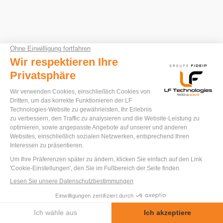
LIFE-RTS
PRÜFSTAND FÜR
KUGELHÄHNE (RTS)