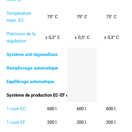
Température
75° C
75° C
75° C
maxi. EC
Précision de la
± 0,3° C
± 0,3° C
± 0,3° C
régulation
Système anti légionellose
Remplissage automatique
Equilibrage automatique
Système de production EC-EF constitué de :
1 cuve EC
600 l.
600 l.
600 l.
1 cuve EF
200 l.
200 l.
200 l.