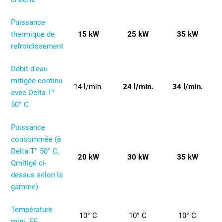
Puissance
thermique de
15 kW
25 kW
35 kW
refroidissement
Débit d'eau
mitigée continu
14 l/min.
24 l/min.
34 l/min.
avec Delta T°
50° C
Puissance
consommée (à
Delta T° 50° C,
20 kW
30 kW
35 kW
Qmitigé ci-
dessus selon la
gamme)
Température
10° C
10° C
10° C
mini. EF