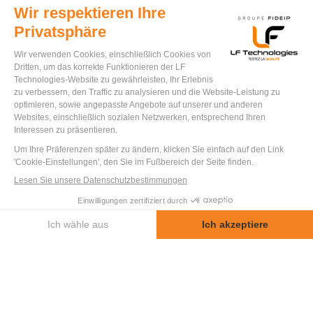
REISSBÄNDER
Reißende Gurte sind Sicherheitselemente, die einen
Aufprall über eine lange Distanz dämpfen. Die
Dämpfung wird durch das Reißen (Trennung von
zwei aneinander genähten Gurten) gesteuert, das
allmählich und mit kontrollierter Kraft erfolgt. Es ist
die Reißkraft, die die Energie des Aufpralls
absorbiert. Diese Gurte werden insbesondere für den
Schutz von Personen an Klettergurten bei
Höhenarbeiten oder zur Befestigung von
Auffangnetzen für Fahrzeuge verwendet.