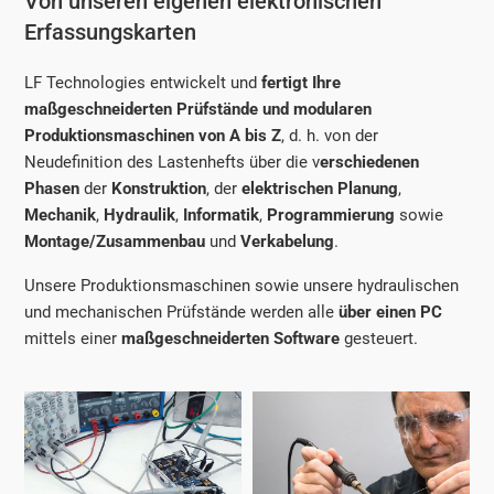
Von unseren eigenen elektronischen
Erfassungskarten
LF Technologies entwickelt und
fertigt Ihre
maßgeschneiderten Prüfstände und modularen
Produktionsmaschinen von A bis Z
, d. h. von der
Neudefinition des Lastenhefts über die v
erschiedenen
Phasen
der
Konstruktion
, der
elektrischen Planung
,
Mechanik
,
Hydraulik
,
Informatik
,
Programmierung
sowie
Montage/Zusammenbau
und
Verkabelung
.
Unsere Produktionsmaschinen sowie unsere hydraulischen
und mechanischen Prüfstände werden alle
über einen PC
mittels einer
maßgeschneiderten Software
gesteuert.