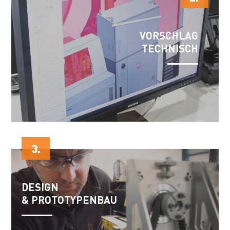
VORSCHLAG
TECHNISCH
3.
DESIGN
& PROTOTYPENBAU